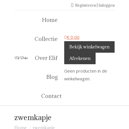
Registreren | Inloggen
Home
€
0,00
Collectie
Bekijk winkelwagen
Over Elif
Afrekenen
Geen producten in de
Blog
winkelwagen.
Contact
zwemkapje
Je bent hier:
Home
zwemkapje