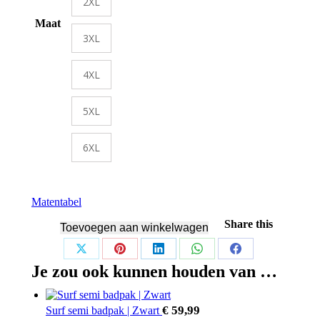
2XL
Maat
3XL
4XL
5XL
6XL
Matentabel
Share this
Toevoegen aan winkelwagen
Share
Share
Share
Share
Share
Je zou ook kunnen houden van …
on
on
on
on
on
X
Pinterest
LinkedIn
WhatsApp
Facebook
€
59,99
Surf semi badpak | Zwart