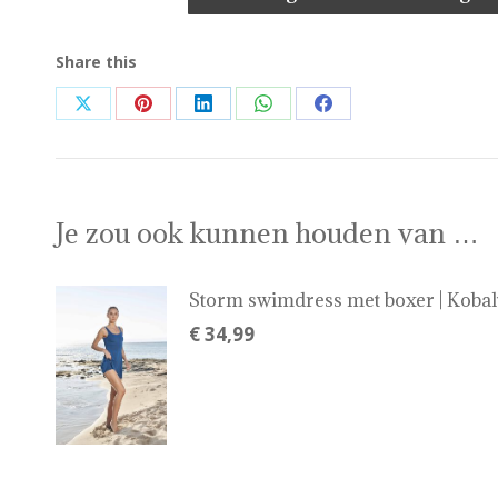
Share this
Share
Share
Share
Share
Share
on
on
on
on
on
X
Pinterest
LinkedIn
WhatsApp
Facebook
Je zou ook kunnen houden van …
Storm swimdress met boxer | Kobal
€
34,99