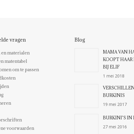
elde vragen
Blog
MAMA VAN H
 en materialen
KOOPT HAAR 
en matentabel
BIJ ELIF
omen om te passen
1 mei 2018
dkosten
ijden
VERSCHILLEN
ng
BURKINIS
neren
19 mei 2017
BURKINI’S IN
rschriften
27 mei 2016
ne voorwaarden