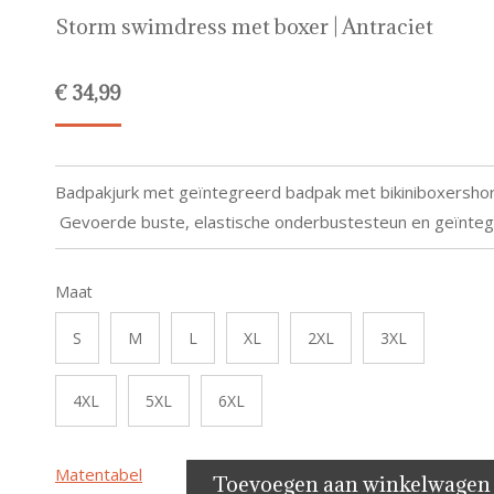
Storm swimdress met boxer | Antraciet
€
34,99
Badpakjurk met geïntegreerd badpak met bikiniboxershor
Gevoerde buste, elastische onderbustesteun en geïnteg
Maat
S
M
L
XL
2XL
3XL
4XL
5XL
6XL
Matentabel
Toevoegen aan winkelwagen