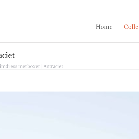
Home
Colle
Home
Colle
ciet
mdress met boxer | Antraciet