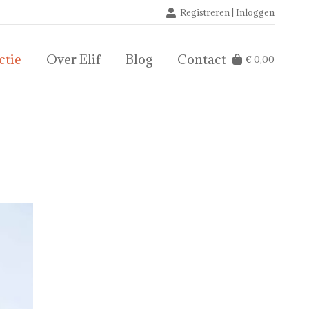
Registreren | Inloggen
ctie
Over Elif
Blog
Contact
€
0,00
ctie
Over Elif
Blog
Contact
€
0,00