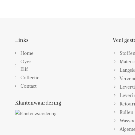
Links
Veel gest
Home
Stoffen
Over
Maten 
Elif
Langsk
Collectie
Verzen
Contact
Levert
Leveri
Klantenwaardering
Retour
Ruilen
Wasvoo
Algeme