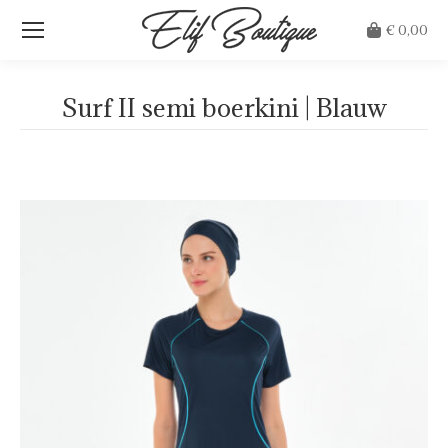
€
0,00
Surf II semi boerkini | Blauw
Je bent hier: