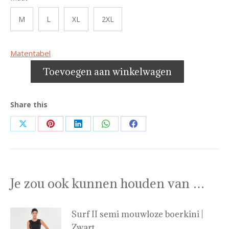
M
L
XL
2XL
Matentabel
Toevoegen aan winkelwagen
Share this
Share
Share
Share
Share
Share
on
on
on
on
on
X
Pinterest
LinkedIn
WhatsApp
Facebook
Je zou ook kunnen houden van …
Surf II semi mouwloze boerkini |
Zwart