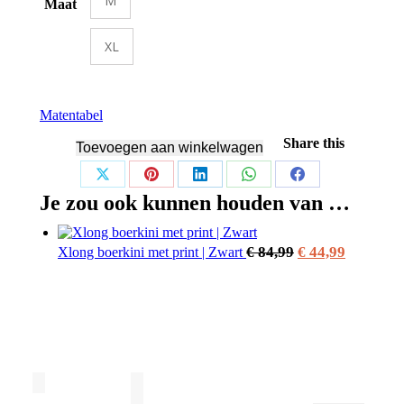
M
Maat
XL
Matentabel
Share this
Toevoegen aan winkelwagen
Share
Share
Share
Share
Share
Je zou ook kunnen houden van …
on
on
on
on
on
X
Pinterest
LinkedIn
WhatsApp
Facebook
Oorspronkelijk
Huidige
€
84,99
€
44,99
Xlong boerkini met print | Zwart
prijs
prijs
was:
is:
€ 84,99.
€ 44,99.