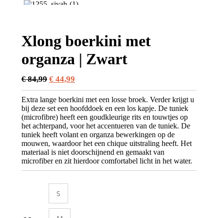
Xlong boerkini met
organza | Zwart
Oorspronkelijke
Huidige
€
84,99
€
44,99
prijs
prijs
Extra lange boerkini met een losse broek. Verder krijgt u
was:
is:
bij deze set een hoofddoek en een los kapje. De tuniek
€ 84,99.
€ 44,99.
(microfibre) heeft een goudkleurige rits en touwtjes op
het achterpand, voor het accentueren van de tuniek. De
tuniek heeft volant en organza bewerkingen op de
mouwen, waardoor het een chique uitstraling heeft. Het
materiaal is niet doorschijnend en gemaakt van
microfiber en zit hierdoor comfortabel licht in het water.
S