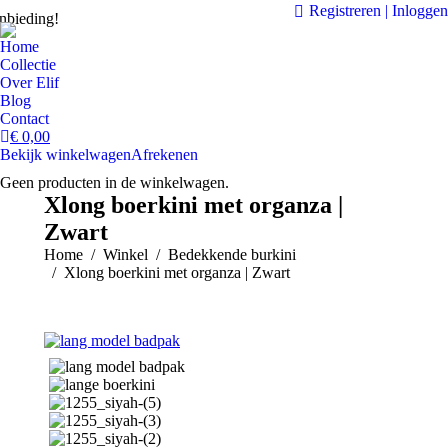
Registreren | Inloggen
nbieding!
Home
Collectie
Over Elif
Blog
Contact
€
0,00
Bekijk winkelwagen
Afrekenen
Geen producten in de winkelwagen.
Xlong boerkini met organza |
Zwart
Je bent hier:
Home
Winkel
Bedekkende burkini
Xlong boerkini met organza | Zwart