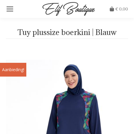
€
0,00
Tuy plussize boerkini | Blauw
Je bent hier:
Aanbieding!