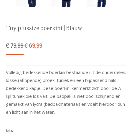
Tuy plussize boerkini | Blauw
Oorspronkelijke
Huidige
€
79,99
€
69,99
prijs
prijs
was:
is:
€ 79,99.
€ 69,99.
Volledig bedekkende boerkini bestaande uit de onderdelen:
losse (aflopende) broek, tuniek en een bijpassend hals
bedekkend kapje. Deze boerkini kenmerkt zich door de A-
lijn tuniek die los valt. De badpak is niet doorschijnend en
gemaakt van lycra (badpakmateriaal) en voelt hierdoor dun
en licht aan in het water.
Maat