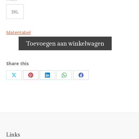
3XL
Matentabel
Toevoegen aan winkelwagen
Share this
Share
Share
Share
Share
Share
on
on
on
on
on
X
Pinterest
LinkedIn
WhatsApp
Facebook
Links