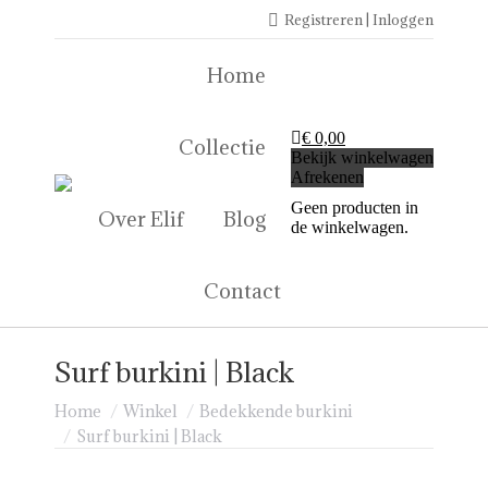
Registreren | Inloggen
nbieding!
Home
€
0,00
Collectie
Bekijk winkelwagen
Afrekenen
Geen producten in
Over Elif
Blog
de winkelwagen.
Contact
Surf burkini | Black
Je bent hier:
Home
Winkel
Bedekkende burkini
Surf burkini | Black