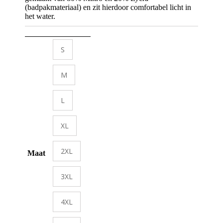
(badpakmateriaal) en zit hierdoor comfortabel licht in
het water.
S
M
L
XL
2XL
Maat
3XL
4XL