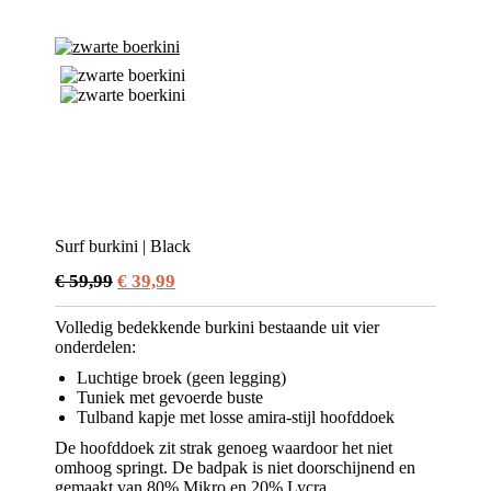
Surf burkini | Black
Oorspronkelijke
Huidige
€
59,99
€
39,99
prijs
prijs
Volledig bedekkende burkini bestaande uit vier
was:
is:
onderdelen:
€ 59,99.
€ 39,99.
Luchtige broek (geen legging)
Tuniek met gevoerde buste
Tulband kapje met losse amira-stijl hoofddoek
De hoofddoek zit strak genoeg waardoor het niet
omhoog springt. De badpak is niet doorschijnend en
gemaakt van 80% Mikro en 20% Lycra