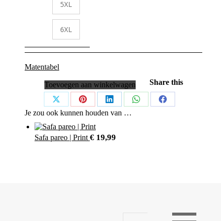
5XL
6XL
Matentabel
Share this
Toevoegen aan winkelwagen
Share
Share
Share
Share
Share
Je zou ook kunnen houden van …
on
on
on
on
on
X
Pinterest
LinkedIn
WhatsApp
Facebook
€
19,99
Safa pareo | Print