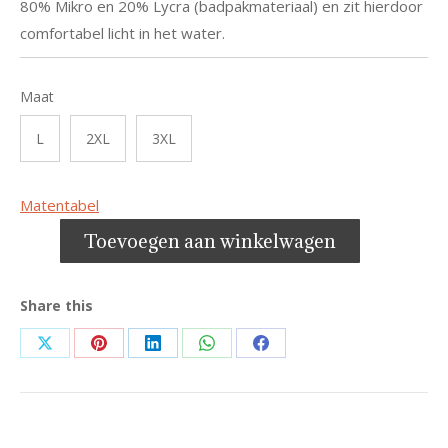
80% Mikro en 20% Lycra (badpakmateriaal) en zit hierdoor
comfortabel licht in het water.
Maat
L
2XL
3XL
Matentabel
Toevoegen aan winkelwagen
Share this
Share
Share
Share
Share
Share
on
on
on
on
on
X
Pinterest
LinkedIn
WhatsApp
Facebook