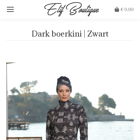
€
0,00
Dark boerkini | Zwart
Je bent hier: