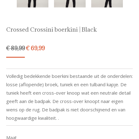
Crossed Crossini boerkini | Black
Oorspronkelijke
Huidige
€
89,99
€
69,99
prijs
prijs
was:
is:
€ 89,99.
€ 69,99.
Volledig bedekkende boerkini bestaande uit de onderdelen:
losse (aflopende) broek, tuniek en een tulband kapje. De
tuniek heeft een cross-over knoop wat een neutrale detail
geeft aan de badpak. De cross-over knoopt naar eigen
wens op de rug. De badpak is niet doorschijnend en van
hoogwaardige kwaliteit. .
Maat