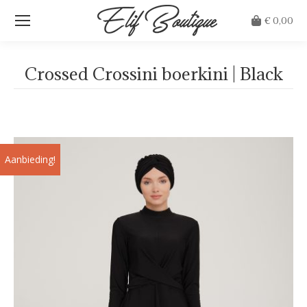
€
0,00
Crossed Crossini boerkini | Black
Je bent hier:
Aanbieding!