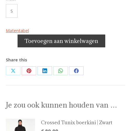
S
Matentabel
Toevoegen aan winkelwagen
Share this
Share
Share
Share
Share
Share
on
on
on
on
on
X
Pinterest
LinkedIn
WhatsApp
Facebook
Je zou ook kunnen houden van …
Crossed Tunix boerkini | Zwart