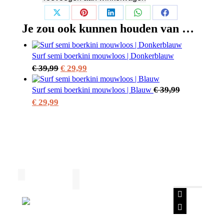
Share
Share
Share
Share
Share
Je zou ook kunnen houden van …
on
on
on
on
on
X
Pinterest
LinkedIn
WhatsApp
Facebook
Surf semi boerkini mouwloos | Donkerblauw
Oorspronkelijke
Huidige
€
39,99
€
29,99
prijs
prijs
€
39,99
Surf semi boerkini mouwloos | Blauw
was:
is:
Oorspronkelijke
Huidige
€
29,99
€ 39,99.
€ 29,99.
prijs
prijs
was:
is:
€ 39,99.
€ 29,99.
Facebook
Instagram