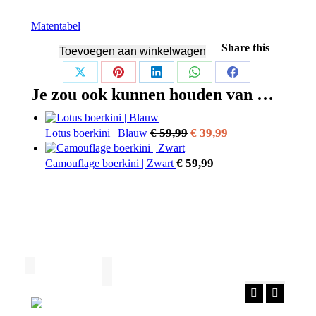
Matentabel
Share this
Toevoegen aan winkelwagen
Share
Share
Share
Share
Share
Je zou ook kunnen houden van …
on
on
on
on
on
X
Pinterest
LinkedIn
WhatsApp
Facebook
Oorspronkelijke
Huidige
€
59,99
€
39,99
Lotus boerkini | Blauw
prijs
prijs
€
59,99
Camouflage boerkini | Zwart
was:
is:
€ 59,99.
€ 39,99.
Facebook
Instagra