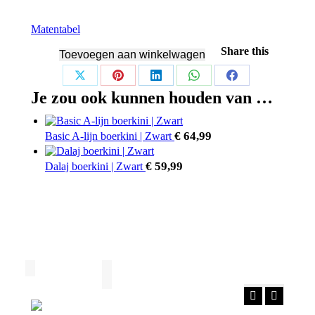
Matentabel
Share this
Toevoegen aan winkelwagen
Share
Share
Share
Share
Share
Je zou ook kunnen houden van …
on
on
on
on
on
X
Pinterest
LinkedIn
WhatsApp
Facebook
€
64,99
Basic A-lijn boerkini | Zwart
€
59,99
Dalaj boerkini | Zwart
Facebook
Instagra