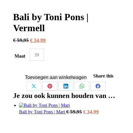
Bali by Toni Pons |
Vermell
Oorspronkelijke
Huidige
€
59,95
€
34,99
prijs
prijs
was:
39
is:
Maat
€ 59,95.
€ 34,99.
Share this
Toevoegen aan winkelwagen
Share
Share
Share
Share
Share
Je zou ook kunnen houden van …
on
on
on
on
on
X
Pinterest
LinkedIn
WhatsApp
Facebook
Oorspronkelijke
Huidige
€
59,95
€
34,99
Bali by Toni Pons | Mari
prijs
prijs
was:
is: