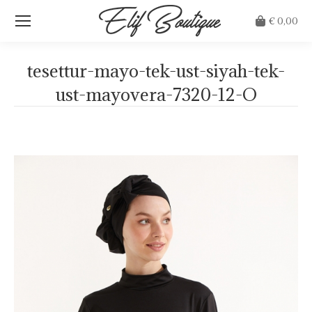
€
0,00
tesettur-mayo-tek-ust-siyah-tek-
ust-mayovera-7320-12-O
Je bent hier: