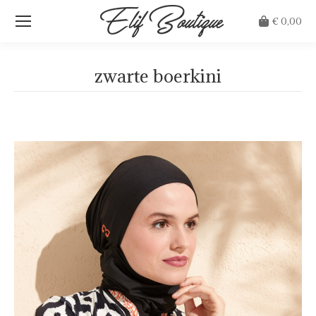
€
0,00
zwarte boerkini
Je bent hier: