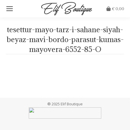
€
0,00
tesettur-mayo-tarz-i-sahane-siyah-
beyaz-mavi-bordo-parasut-kumas-
mayovera-6552-85-O
Je bent hier:
® 2025 Elif Boutique