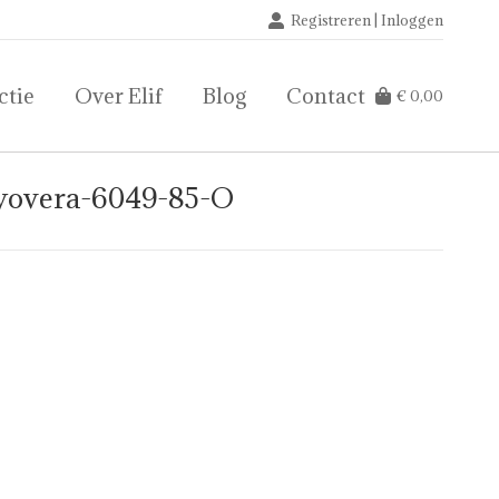
Registreren | Inloggen
ctie
Over Elif
Blog
Contact
€
0,00
ctie
Over Elif
Blog
Contact
€
0,00
ayovera-6049-85-O