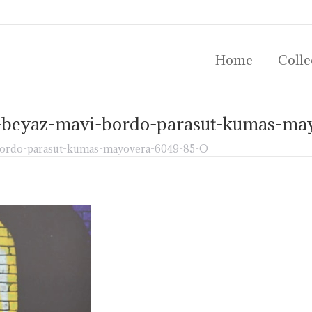
Home
Colle
Home
Colle
ah-beyaz-mavi-bordo-parasut-kumas-m
i-bordo-parasut-kumas-mayovera-6049-85-O