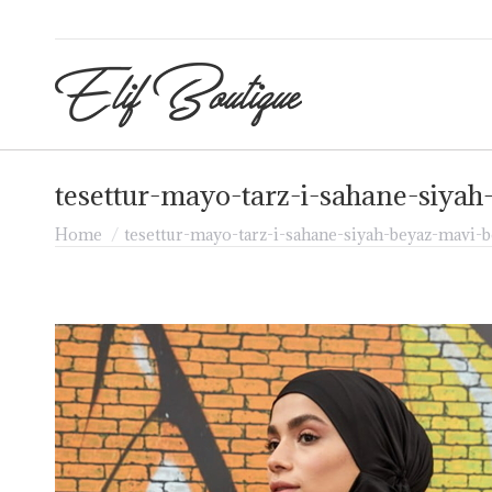
tesettur-mayo-tarz-i-sahane-siy
Je bent hier:
Home
tesettur-mayo-tarz-i-sahane-siyah-beyaz-mav