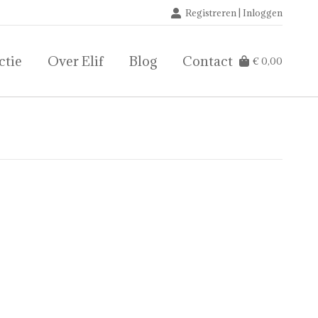
Registreren | Inloggen
ctie
Over Elif
Blog
Contact
€
0,00
ctie
Over Elif
Blog
Contact
€
0,00