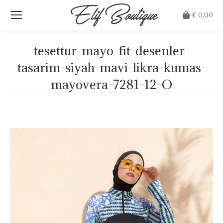
€
0,00
tesettur-mayo-fit-desenler-
tasarim-siyah-mavi-likra-kumas-
mayovera-7281-12-O
Je bent hier: