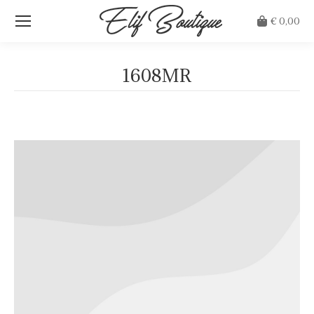
€
0,00
1608MR
Je bent hier: