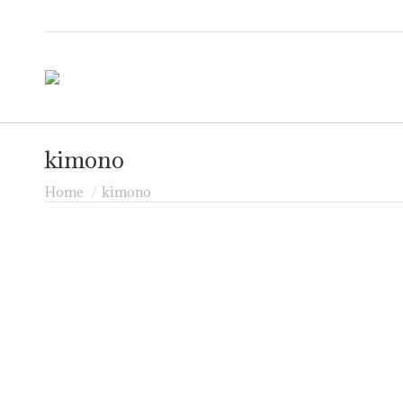
kimono
Je bent hier:
Home
kimono