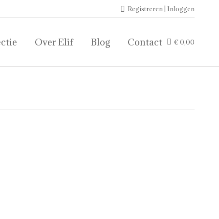
Registreren | Inloggen
ctie
Over Elif
Blog
Contact
€
0,00