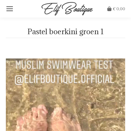
€
0,00
Pastel boerkini groen 1
Je bent hier: