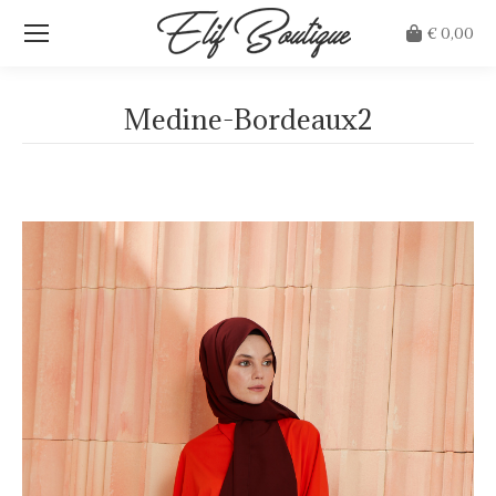
€
0,00
Medine-Bordeaux2
Je bent hier: