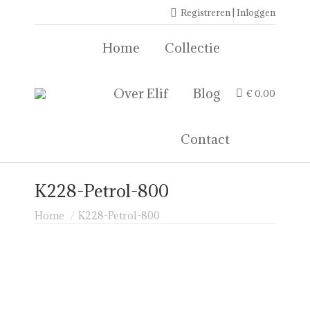
Registreren | Inloggen
Home
Collectie
Over Elif
Blog
€
0,00
Contact
K228-Petrol-800
Je bent hier:
Home
K228-Petrol-800