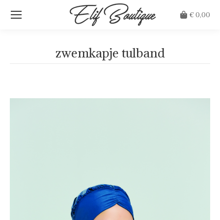
€
0,00
zwemkapje tulband
Je bent hier: