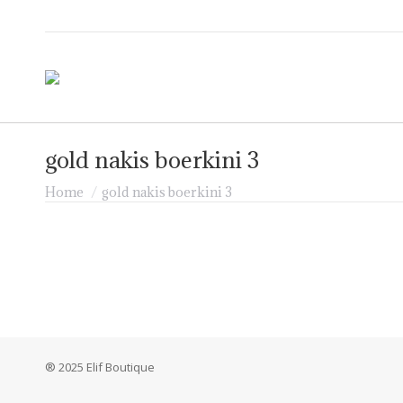
gold nakis boerkini 3
Je bent hier:
Home
gold nakis boerkini 3
® 2025 Elif Boutique