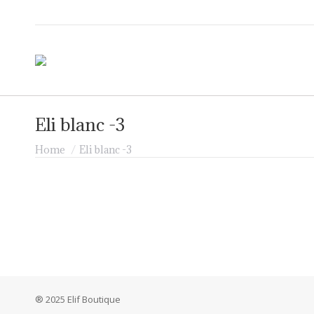
Eli blanc -3
Je bent hier:
Home
Eli blanc -3
® 2025 Elif Boutique