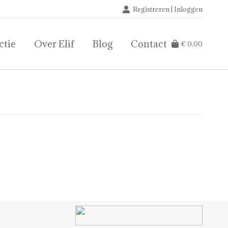
Registreren | Inloggen
ctie
Over Elif
Blog
Contact
€
0,00
ctie
Over Elif
Blog
Contact
€
0,00