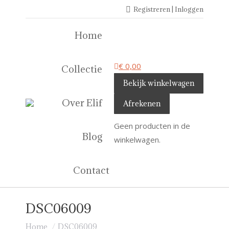
Registreren | Inloggen
Home
€
0,00
Collectie
Bekijk winkelwagen
Over Elif
Afrekenen
Geen producten in de
Blog
winkelwagen.
Contact
DSC06009
Je bent hier:
Home
DSC06009