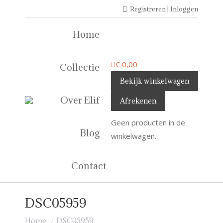
Registreren | Inloggen
Home
€
0,00
Collectie
Bekijk winkelwagen
Over Elif
Afrekenen
Geen producten in de
Blog
winkelwagen.
Contact
DSC05959
Je bent hier:
Home
DSC05959