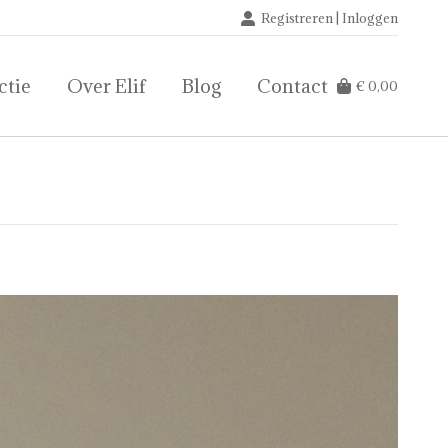
Registreren | Inloggen
ctie
Over Elif
Blog
Contact
€
0,00
ctie
Over Elif
Blog
Contact
€
0,00