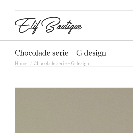
Chocolade serie – G design
Je bent hier:
Home
Chocolade serie – G design