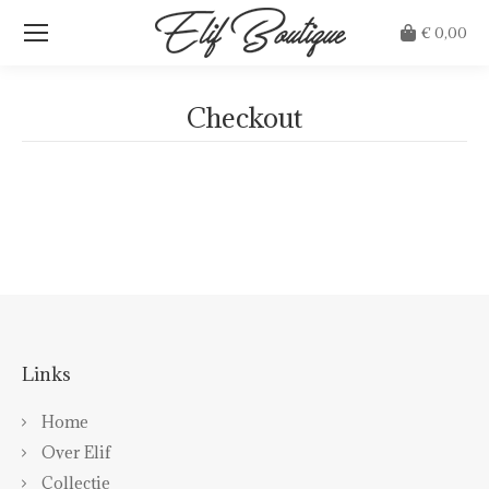
€
0,00
Checkout
Je bent hier:
Links
Home
Over Elif
Collectie