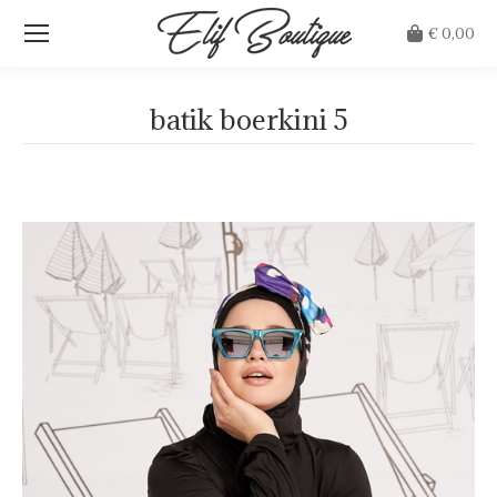
€
0,00
batik boerkini 5
Je bent hier: