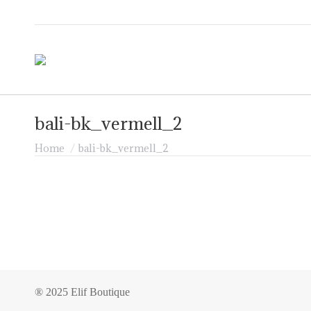
bali-bk_vermell_2
Je bent hier:
Home
bali-bk_vermell_2
® 2025 Elif Boutique