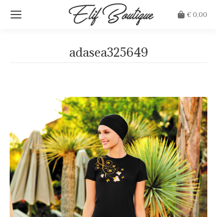
€
0,00
adasea325649
Je bent hier: