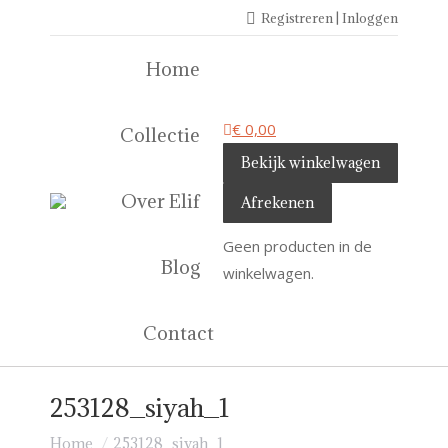
Registreren | Inloggen
Home
€
0,00
Collectie
Bekijk winkelwagen
Over Elif
Afrekenen
Geen producten in de
Blog
winkelwagen.
Contact
253128_siyah_1
Je bent hier:
Home
253128_siyah_1