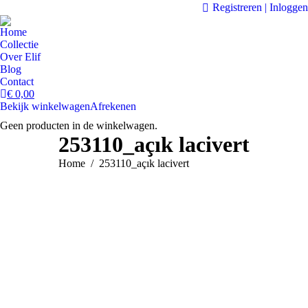
Registreren | Inloggen
Home
Collectie
Over Elif
Blog
Contact
€
0,00
Bekijk winkelwagen
Afrekenen
Geen producten in de winkelwagen.
253110_açık lacivert
Je bent hier:
Home
253110_açık lacivert