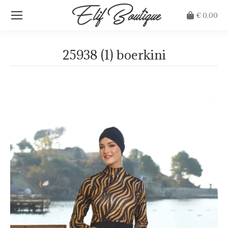
€
0,00
25938 (1) boerkini
Je bent hier: