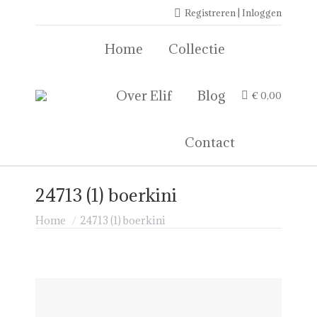
Registreren | Inloggen
Home
Collectie
Over Elif
Blog
€
0,00
Contact
24713 (1) boerkini
Je bent hier:
Home
24713 (1) boerkini