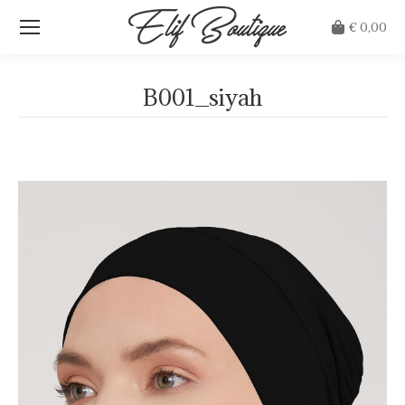
€
0,00
B001_siyah
Je bent hier: