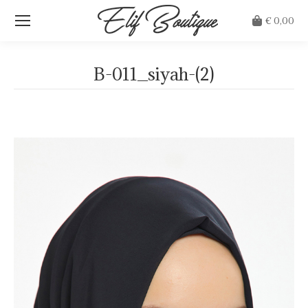
€
0,00
B-011_siyah-(2)
Je bent hier: