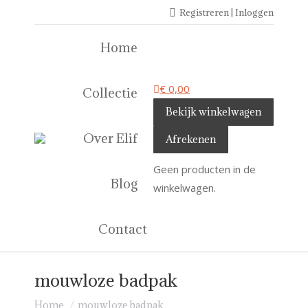
Registreren | Inloggen
Home
€
0,00
Collectie
Bekijk winkelwagen
Over Elif
Afrekenen
Geen producten in de
Blog
winkelwagen.
Contact
mouwloze badpak
Je bent hier:
Home
mouwloze badpak