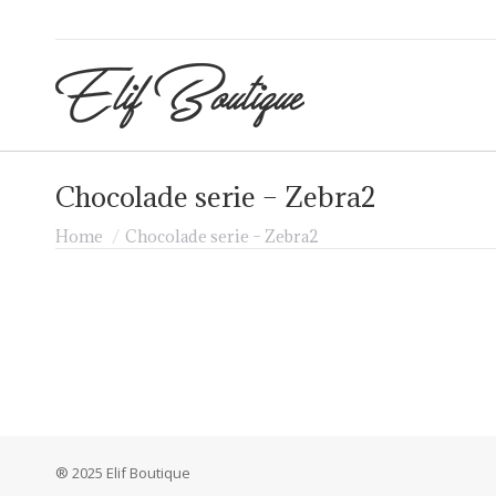
Chocolade serie – Zebra2
Je bent hier:
Home
Chocolade serie – Zebra2
® 2025 Elif Boutique