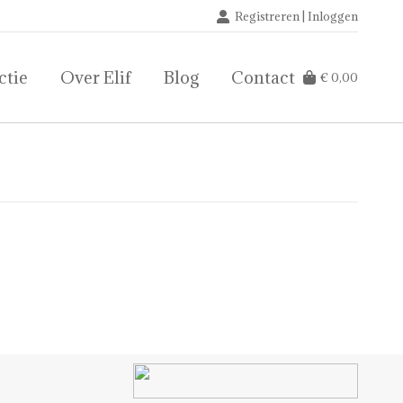
Registreren | Inloggen
ctie
Over Elif
Blog
Contact
€
0,00
ctie
Over Elif
Blog
Contact
€
0,00