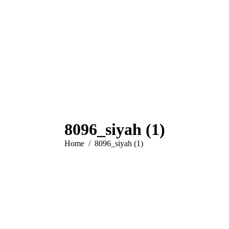
8096_siyah (1)
Je bent hier:
Home
8096_siyah (1)