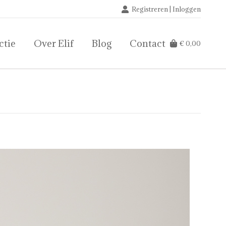
Registreren | Inloggen
ctie
Over Elif
Blog
Contact
€
0,00
ctie
Over Elif
Blog
Contact
€
0,00