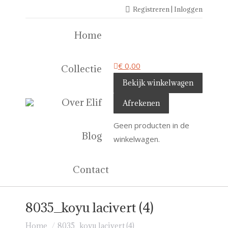
Registreren | Inloggen
Home
€
0,00
Collectie
Bekijk winkelwagen
Over Elif
Afrekenen
Geen producten in de
Blog
winkelwagen.
Contact
8035_koyu lacivert (4)
Je bent hier:
Home
8035_koyu lacivert (4)