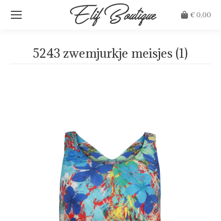
€
0,00
5243 zwemjurkje meisjes (1)
Je bent hier: