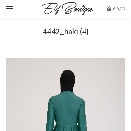
€
0,00
4442_haki (4)
Je bent hier: