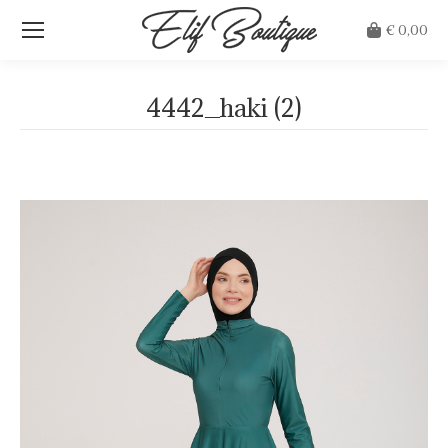
€
0,00
4442_haki (2)
Je bent hier: