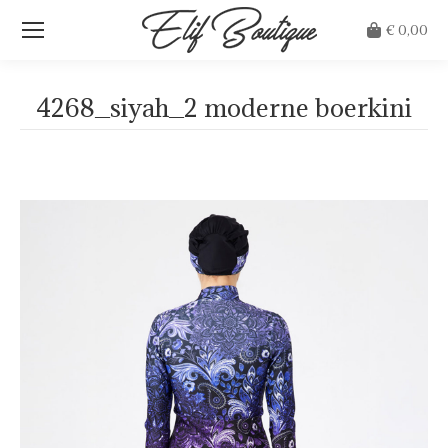
€
0,00
4268_siyah_2 moderne boerkini
Je bent hier: