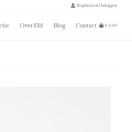
Registreren | Inloggen
ctie
Over Elif
Blog
Contact
€
0,00
ctie
Over Elif
Blog
Contact
€
0,00